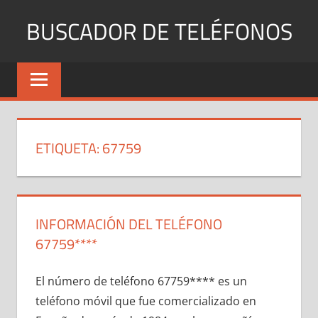
Saltar
BUSCADOR DE TELÉFONOS
al
contenido
Identifica
Números
Fijos
y
Móviles
ETIQUETA:
67759
INFORMACIÓN DEL TELÉFONO
67759****
El número dе teléfono 67759**** es un
teléfono móvil quе fue comercializado en