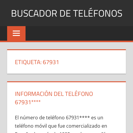
Saltar
BUSCADOR DE TELÉFONOS
al
contenido
Identifica
Números
Fijos
y
Móviles
ETIQUETA:
67931
INFORMACIÓN DEL TELÉFONO
67931****
El número dе teléfono 67931**** es un
teléfono móvil quе fue comercializado en