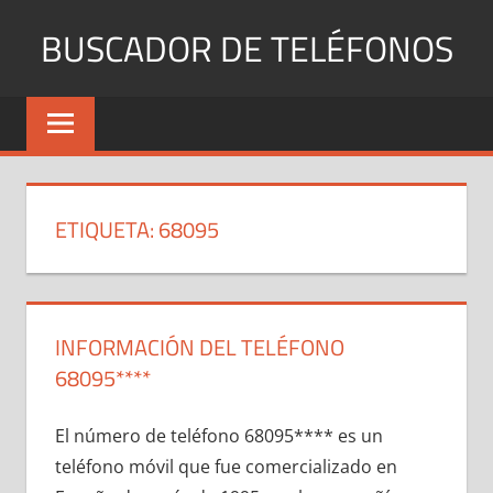
Saltar
BUSCADOR DE TELÉFONOS
al
contenido
Identifica
Números
Fijos
y
Móviles
ETIQUETA:
68095
INFORMACIÓN DEL TELÉFONO
68095****
El número dе teléfono 68095**** es un
teléfono móvil quе fue comercializado en