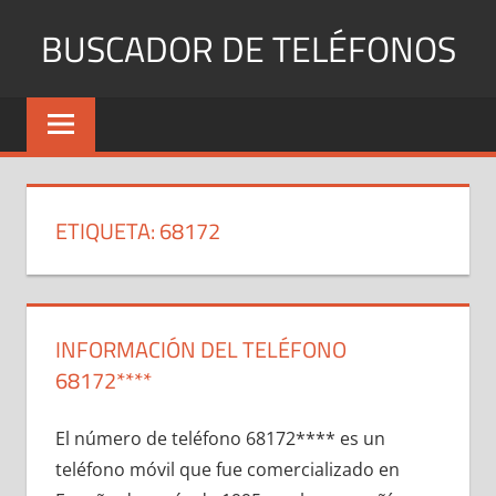
Saltar
BUSCADOR DE TELÉFONOS
al
contenido
Identifica
Números
Fijos
y
Móviles
ETIQUETA:
68172
INFORMACIÓN DEL TELÉFONO
68172****
El número dе teléfono 68172**** es un
teléfono móvil quе fue comercializado en