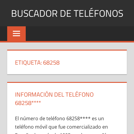
Saltar
BUSCADOR DE TELÉFONOS
al
contenido
Identifica
Números
Fijos
y
Móviles
ETIQUETA:
68258
INFORMACIÓN DEL TELÉFONO
68258****
El número dе teléfono 68258**** es un
teléfono móvil quе fue comercializado en