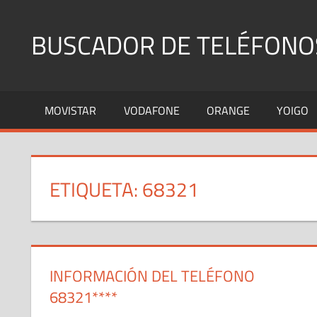
Saltar
al
BUSCADOR DE TELÉFONO
contenido
Identifica
Números
MOVISTAR
VODAFONE
ORANGE
YOIGO
Fijos
y
Móviles
ETIQUETA:
68321
INFORMACIÓN DEL TELÉFONO
68321****