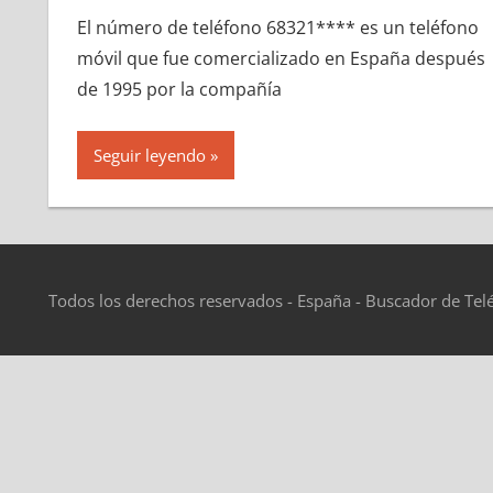
El número dе teléfono 68321**** es un teléfono
móvil quе fue comercializado en España después
dе 1995 pοr la compañía
Seguir leyendo
Todos los derechos reservados - España - Buscador de Tel