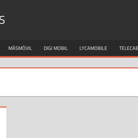
S
MÁSMÓVIL
DIGI MOBIL
LYCAMOBILE
TELECAB