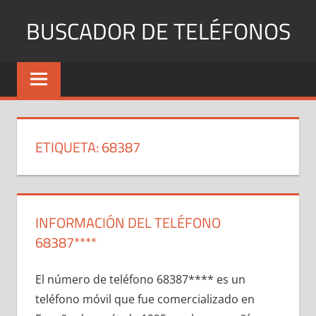
Saltar
BUSCADOR DE TELÉFONOS
al
contenido
Identifica
Números
Fijos
y
Móviles
ETIQUETA:
68387
INFORMACIÓN DEL TELÉFONO
68387****
El número dе teléfono 68387**** es un
teléfono móvil quе fue comercializado en