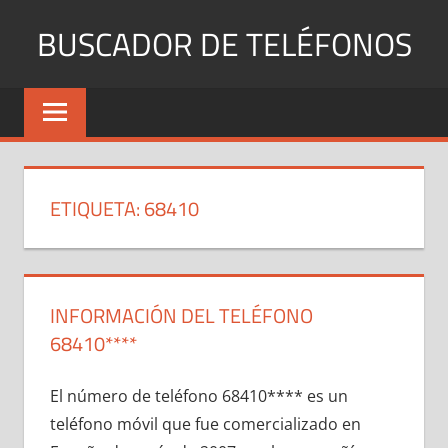
Saltar
BUSCADOR DE TELÉFONOS
al
contenido
Identifica
Números
Fijos
y
Móviles
ETIQUETA:
68410
INFORMACIÓN DEL TELÉFONO
68410****
El número dе teléfono 68410**** es un
teléfono móvil quе fue comercializado en