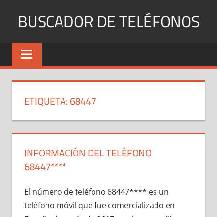
Saltar
BUSCADOR DE TELÉFONOS
al
contenido
Identifica
Números
Fijos
y
Móviles
ETIQUETA:
68447
INFORMACIÓN DEL TELÉFONO
68447****
El número dе teléfono 68447**** es un
teléfono móvil quе fue comercializado en