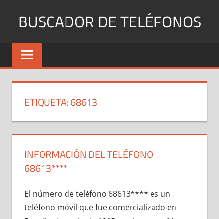
Saltar
BUSCADOR DE TELÉFONOS
al
contenido
Identifica
Números
Fijos
y
Móviles
ETIQUETA:
68613
INFORMACIÓN DEL TELÉFONO
68613****
El número dе teléfono 68613**** es un
teléfono móvil quе fue comercializado en