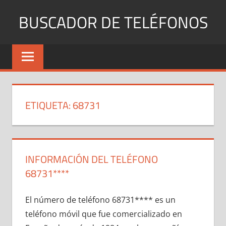
Saltar
BUSCADOR DE TELÉFONOS
al
contenido
Identifica
Números
Fijos
y
Móviles
ETIQUETA:
68731
INFORMACIÓN DEL TELÉFONO
68731****
El número dе teléfono 68731**** es un
teléfono móvil quе fue comercializado en