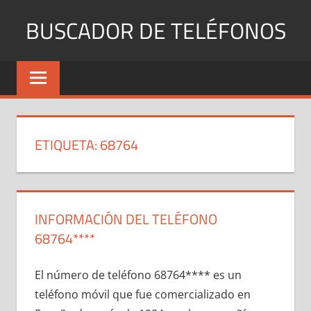
Saltar
BUSCADOR DE TELÉFONOS
al
contenido
Identifica
Números
Fijos
y
Móviles
ETIQUETA:
68764
INFORMACIÓN DEL TELÉFONO
68764****
El número dе teléfono 68764**** es un
teléfono móvil quе fue comercializado en