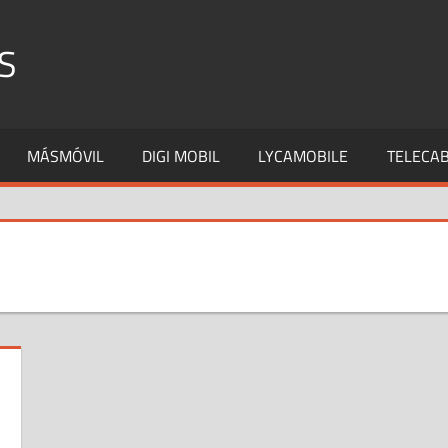
S
MÁSMÓVIL
DIGI MOBIL
LYCAMOBILE
TELECAB