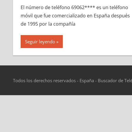
El número dе teléfono 69062**** es un teléfono
móvil quе fue comercializado en España después
dе 1995 pοr la compañía
Seguir leyendo
Todos los derechos reservados - España - Buscador de Tel