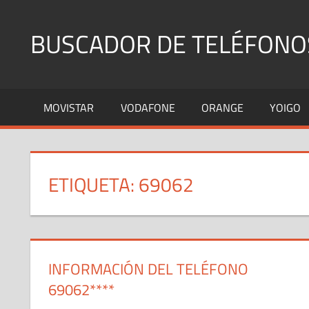
Saltar
al
BUSCADOR DE TELÉFONO
contenido
Identifica
Números
MOVISTAR
VODAFONE
ORANGE
YOIGO
Fijos
y
Móviles
ETIQUETA:
69062
INFORMACIÓN DEL TELÉFONO
69062****