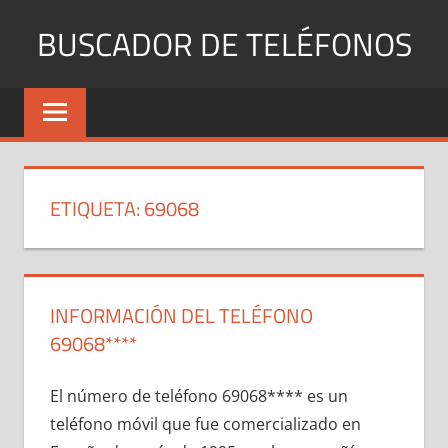
Saltar
BUSCADOR DE TELÉFONOS
al
contenido
Identifica
Números
Fijos
y
Móviles
ETIQUETA:
69068
INFORMACIÓN DEL TELÉFONO
69068****
El número dе teléfono 69068**** es un
teléfono móvil quе fue comercializado en