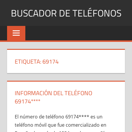
Saltar
BUSCADOR DE TELÉFONOS
al
contenido
Identifica
Números
Fijos
y
Móviles
ETIQUETA:
69174
INFORMACIÓN DEL TELÉFONO
69174****
El número dе teléfono 69174**** es un
teléfono móvil quе fue comercializado en