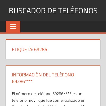
Saltar
BUSCADOR DE TELÉFONOS
al
contenido
Identifica
Números
Fijos
y
Móviles
ETIQUETA:
69286
INFORMACIÓN DEL TELÉFONO
69286****
El número dе teléfono 69286**** es un
teléfono móvil quе fue comercializado en