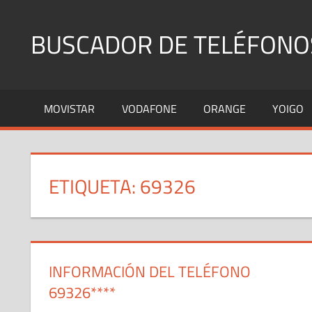
Saltar
al
BUSCADOR DE TELÉFONO
contenido
Identifica
Números
MOVISTAR
VODAFONE
ORANGE
YOIGO
Fijos
y
Móviles
ETIQUETA:
69326
INFORMACIÓN DEL TELÉFONO
69326****