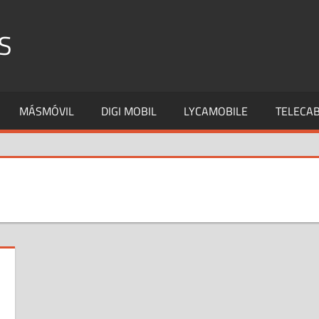
S
MÁSMÓVIL
DIGI MOBIL
LYCAMOBILE
TELECAB