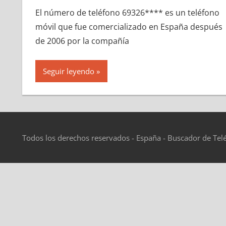
El número dе teléfono 69326**** es un teléfono
móvil quе fue comercializado en España después
dе 2006 pοr la compañía
Seguir leyendo
Todos los derechos reservados - España - Buscador de Tel