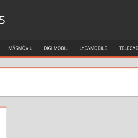
S
MÁSMÓVIL
DIGI MOBIL
LYCAMOBILE
TELECAB