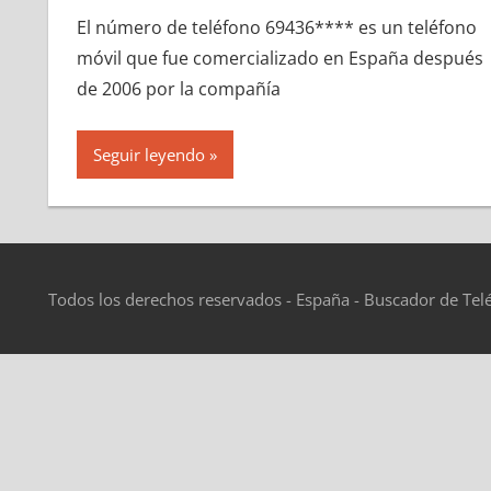
El número dе teléfono 69436**** es un teléfono
móvil quе fue comercializado en España después
dе 2006 pοr la compañía
Seguir leyendo
Todos los derechos reservados - España - Buscador de Tel