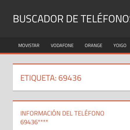
Saltar
al
BUSCADOR DE TELÉFONO
contenido
Identifica
Números
MOVISTAR
VODAFONE
ORANGE
YOIGO
Fijos
y
Móviles
ETIQUETA:
69436
INFORMACIÓN DEL TELÉFONO
69436****