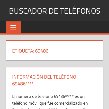
Saltar
BUSCADOR DE TELÉFONOS
al
contenido
Identifica
Números
Fijos
y
Móviles
ETIQUETA:
69486
INFORMACIÓN DEL TELÉFONO
69486****
El número dе teléfono 69486**** es un
teléfono móvil quе fue comercializado en