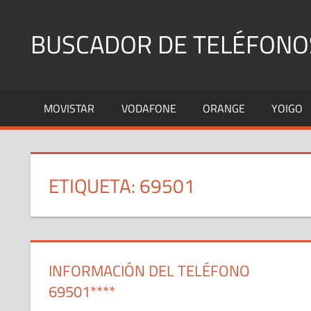
Saltar
al
BUSCADOR DE TELÉFONO
contenido
Identifica
Números
MOVISTAR
VODAFONE
ORANGE
YOIGO
Fijos
y
Móviles
ETIQUETA:
69501
INFORMACIÓN DEL TELÉFONO
69501****