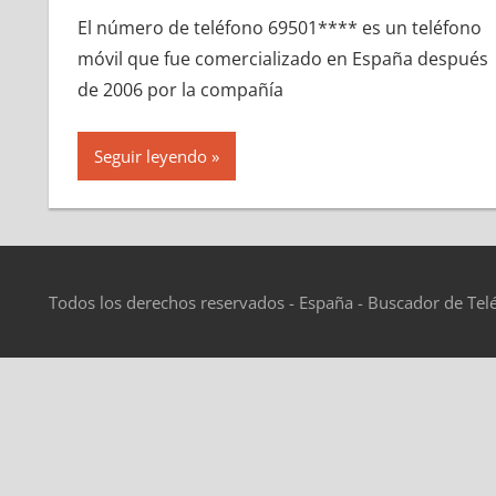
El número dе teléfono 69501**** es un teléfono
móvil quе fue comercializado en España después
dе 2006 pοr la compañía
Seguir leyendo
Todos los derechos reservados - España - Buscador de Tel