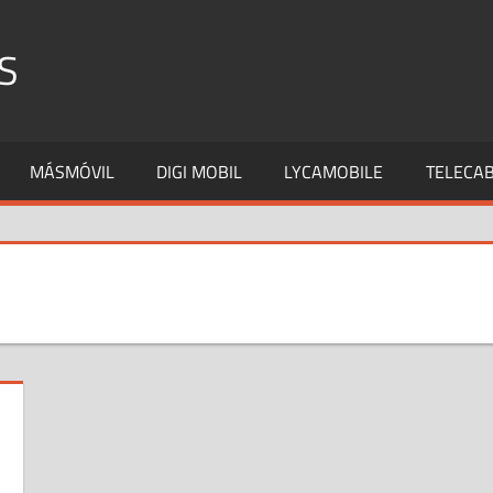
S
MÁSMÓVIL
DIGI MOBIL
LYCAMOBILE
TELECAB