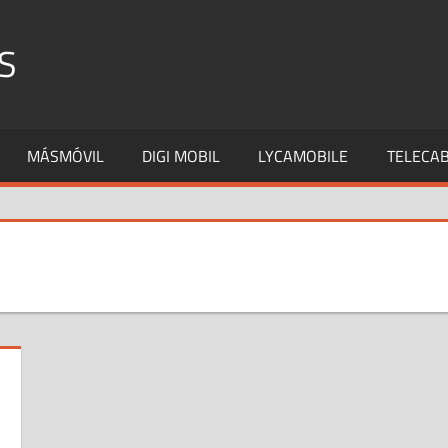
S
MÁSMÓVIL
DIGI MOBIL
LYCAMOBILE
TELECAB