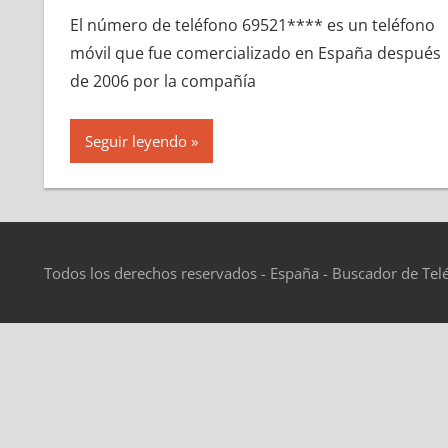
El número dе teléfono 69521**** es un teléfono
móvil quе fue comercializado en España después
dе 2006 pοr la compañía
Seguir leyendo
Todos los derechos reservados - España - Buscador de Tel