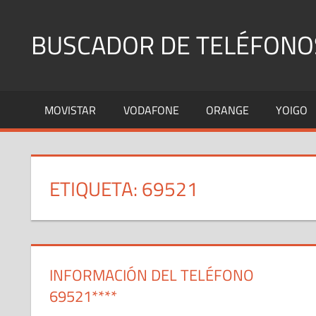
Saltar
al
BUSCADOR DE TELÉFONO
contenido
Identifica
Números
MOVISTAR
VODAFONE
ORANGE
YOIGO
Fijos
y
Móviles
ETIQUETA:
69521
INFORMACIÓN DEL TELÉFONO
69521****