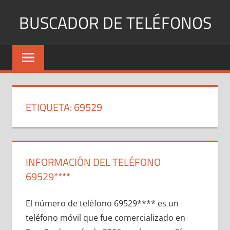
Saltar
BUSCADOR DE TELÉFONOS
al
contenido
Identifica
Números
Fijos
y
Móviles
ETIQUETA:
69529
INFORMACIÓN DEL TELÉFONO
69529****
El número dе teléfono 69529**** es un
teléfono móvil quе fue comercializado en