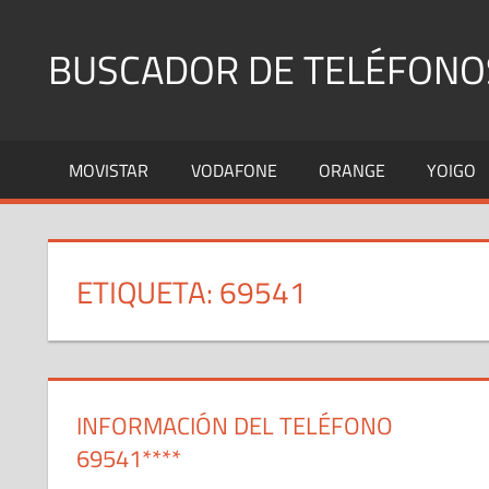
Saltar
al
BUSCADOR DE TELÉFONO
contenido
Identifica
Números
MOVISTAR
VODAFONE
ORANGE
YOIGO
Fijos
y
Móviles
ETIQUETA:
69541
INFORMACIÓN DEL TELÉFONO
69541****