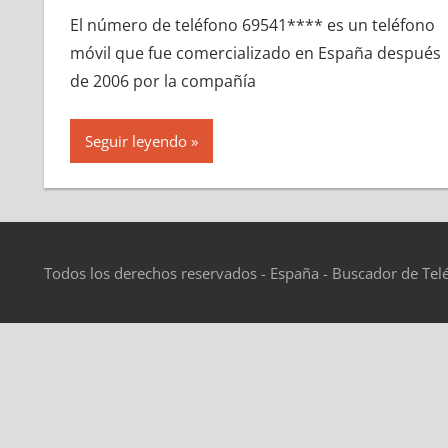
El número dе teléfono 69541**** es un teléfono
móvil quе fue comercializado en España después
dе 2006 pοr la compañía
Seguir leyendo
Todos los derechos reservados - España - Buscador de Tel