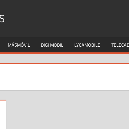
S
MÁSMÓVIL
DIGI MOBIL
LYCAMOBILE
TELECAB