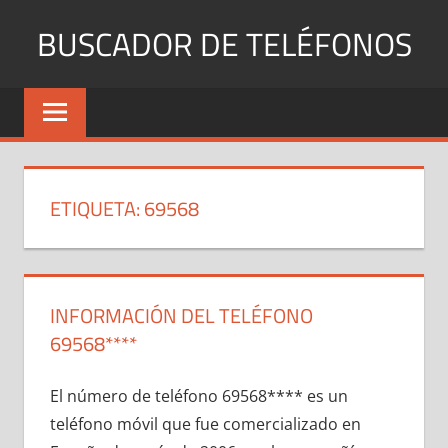
Saltar
BUSCADOR DE TELÉFONOS
al
contenido
Identifica
Números
Fijos
y
Móviles
ETIQUETA:
69568
INFORMACIÓN DEL TELÉFONO
69568****
El número dе teléfono 69568**** es un
teléfono móvil quе fue comercializado en