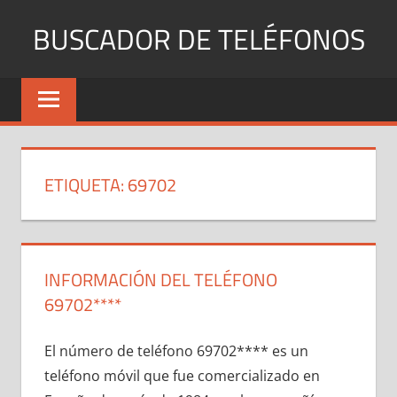
Saltar
BUSCADOR DE TELÉFONOS
al
contenido
Identifica
Números
Fijos
y
Móviles
ETIQUETA:
69702
INFORMACIÓN DEL TELÉFONO
69702****
El número dе teléfono 69702**** es un
teléfono móvil quе fue comercializado en