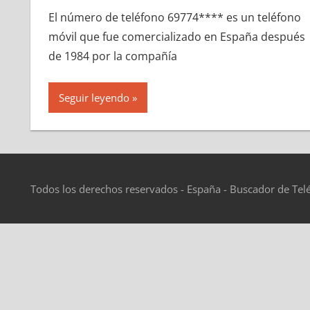
El número dе teléfono 69774**** es un teléfono
móvil quе fue comercializado en España después
dе 1984 pοr la compañía
Seguir leyendo
Todos los derechos reservados - España - Buscador de Tel