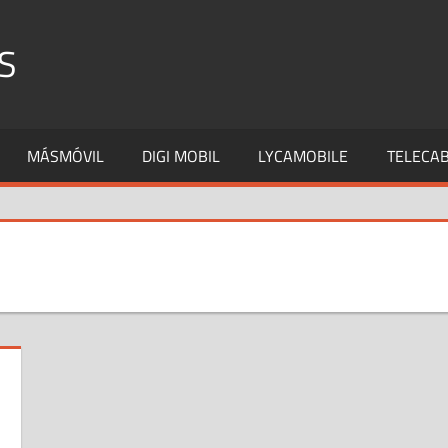
S
MÁSMÓVIL
DIGI MOBIL
LYCAMOBILE
TELECAB