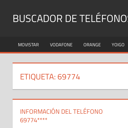
Saltar
al
BUSCADOR DE TELÉFONO
contenido
Identifica
Números
MOVISTAR
VODAFONE
ORANGE
YOIGO
Fijos
y
Móviles
ETIQUETA:
69774
INFORMACIÓN DEL TELÉFONO
69774****