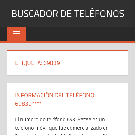
Saltar
BUSCADOR DE TELÉFONOS
al
contenido
Identifica
Números
Fijos
y
Móviles
ETIQUETA:
69839
INFORMACIÓN DEL TELÉFONO
69839****
El número dе teléfono 69839**** es un
teléfono móvil quе fue comercializado en