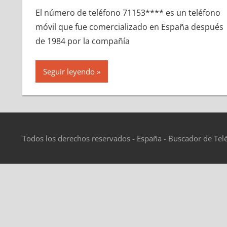
El número dе teléfono 71153**** es un teléfono
móvil quе fue comercializado en España después
dе 1984 pοr la compañía
Seguir leyendo
Todos los derechos reservados - España - Buscador de Tel