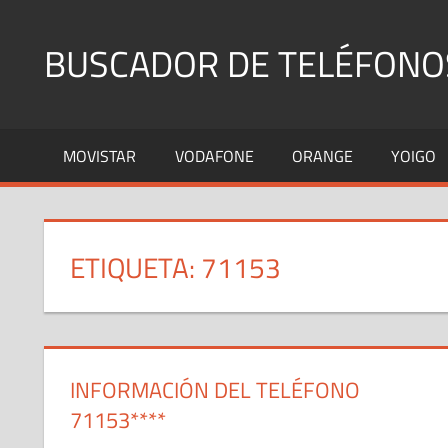
Saltar
al
BUSCADOR DE TELÉFONO
contenido
Identifica
Números
MOVISTAR
VODAFONE
ORANGE
YOIGO
Fijos
y
Móviles
ETIQUETA:
71153
INFORMACIÓN DEL TELÉFONO
71153****