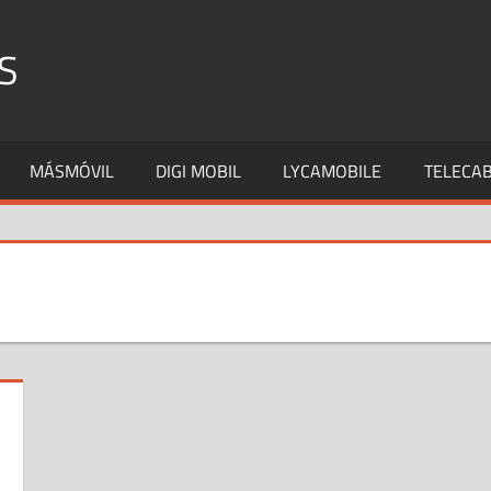
S
MÁSMÓVIL
DIGI MOBIL
LYCAMOBILE
TELECAB