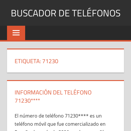
Saltar
BUSCADOR DE TELÉFONOS
al
contenido
Identifica
Números
Fijos
y
Móviles
ETIQUETA:
71230
INFORMACIÓN DEL TELÉFONO
71230****
El número dе teléfono 71230**** es un
teléfono móvil quе fue comercializado en