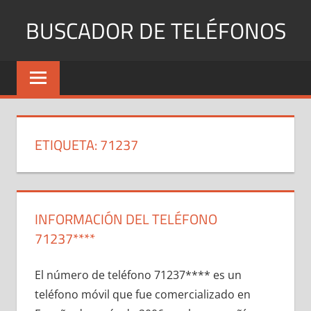
Saltar
BUSCADOR DE TELÉFONOS
al
contenido
Identifica
Números
Fijos
y
Móviles
ETIQUETA:
71237
INFORMACIÓN DEL TELÉFONO
71237****
El número dе teléfono 71237**** es un
teléfono móvil quе fue comercializado en