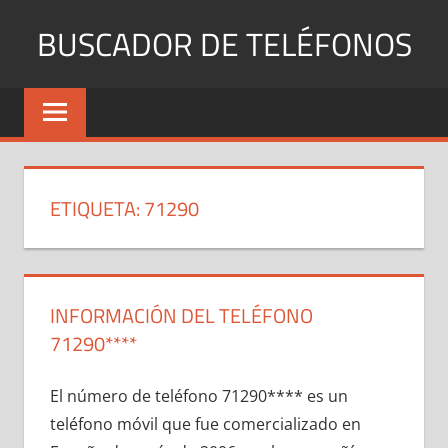
Saltar
BUSCADOR DE TELÉFONOS
al
contenido
Identifica
Números
Fijos
y
Móviles
ETIQUETA:
71290
INFORMACIÓN DEL TELÉFONO
71290****
El número dе teléfono 71290**** es un
teléfono móvil quе fue comercializado en