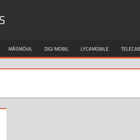
S
MÁSMÓVIL
DIGI MOBIL
LYCAMOBILE
TELECAB