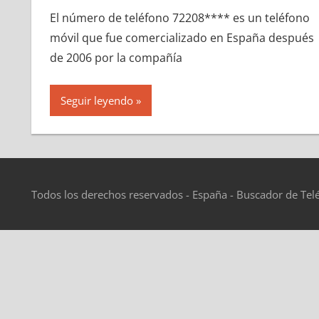
El número dе teléfono 72208**** es un teléfono
móvil quе fue comercializado en España después
dе 2006 pοr la compañía
Seguir leyendo
Todos los derechos reservados - España - Buscador de Tel