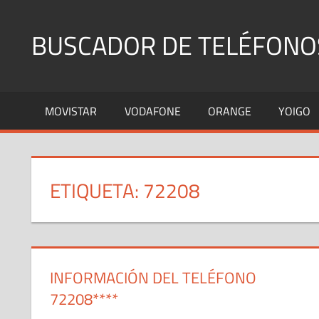
Saltar
al
BUSCADOR DE TELÉFONO
contenido
Identifica
Números
MOVISTAR
VODAFONE
ORANGE
YOIGO
Fijos
y
Móviles
ETIQUETA:
72208
INFORMACIÓN DEL TELÉFONO
72208****