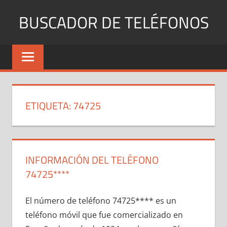
Saltar
BUSCADOR DE TELÉFONOS
al
contenido
Identifica
Números
Fijos
y
Móviles
ETIQUETA:
74725
INFORMACIÓN DEL TELÉFONO
74725****
El número dе teléfono 74725**** es un
teléfono móvil quе fue comercializado en