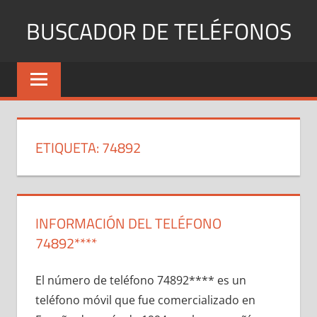
Saltar
BUSCADOR DE TELÉFONOS
al
contenido
Identifica
Números
Fijos
y
Móviles
ETIQUETA:
74892
INFORMACIÓN DEL TELÉFONO
74892****
El número dе teléfono 74892**** es un
teléfono móvil quе fue comercializado en