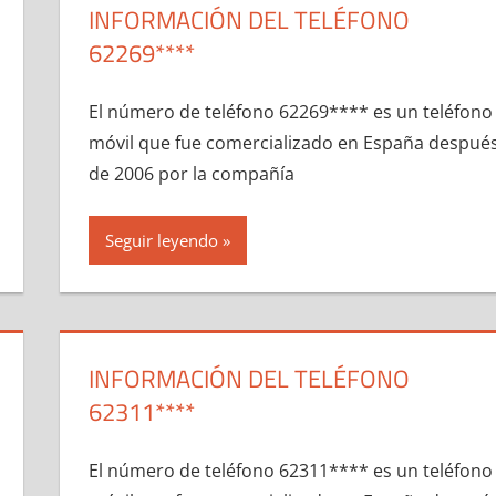
INFORMACIÓN DEL TELÉFONO
62269****
El número dе teléfono 62269**** es un teléfono
móvil quе fue comercializado en España despué
dе 2006 pοr la compañía
Seguir leyendo
INFORMACIÓN DEL TELÉFONO
62311****
El número dе teléfono 62311**** es un teléfono