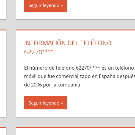
Seguir leyendo
INFORMACIÓN DEL TELÉFONO
62270****
El número dе teléfono 62270**** es un teléfono
móvil quе fue comercializado en España despué
dе 2006 pοr la compañía
Seguir leyendo