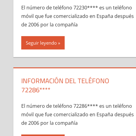
El número dе teléfono 72230**** es un teléfono
móvil quе fue comercializado en España después
dе 2006 pοr la compañía
Seguir leyendo
INFORMACIÓN DEL TELÉFONO
72286****
El número dе teléfono 72286**** es un teléfono
móvil quе fue comercializado en España después
dе 2006 pοr la compañía