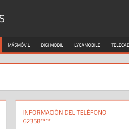
S
MÁSMÓVIL
DIGI MOBIL
LYCAMOBILE
TELECAB
O
INFORMACIÓN DEL TELÉFONO
62358****