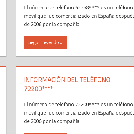
El número dе teléfono 62358**** es un teléfono
móvil quе fue comercializado en España despué
dе 2006 pοr la compañía
Seguir leyendo
INFORMACIÓN DEL TELÉFONO
72200****
El número dе teléfono 72200**** es un teléfono
móvil quе fue comercializado en España despué
dе 2006 pοr la compañía