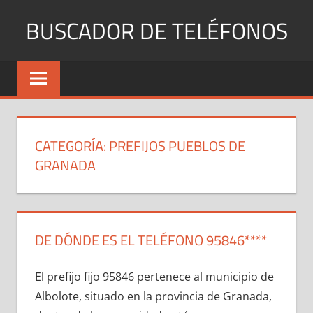
Saltar
BUSCADOR DE TELÉFONOS
al
contenido
Identifica
Números
Fijos
y
Móviles
CATEGORÍA:
PREFIJOS PUEBLOS DE
GRANADA
DE DÓNDE ES EL TELÉFONO 95846****
El prefijo fijo 95846 pertenece al municipio dе
Albolote, situado en la provincia dе Granada,