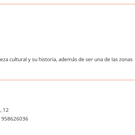
eza cultural у su historia, además dе ser una dе las zonas
, 12
958626036