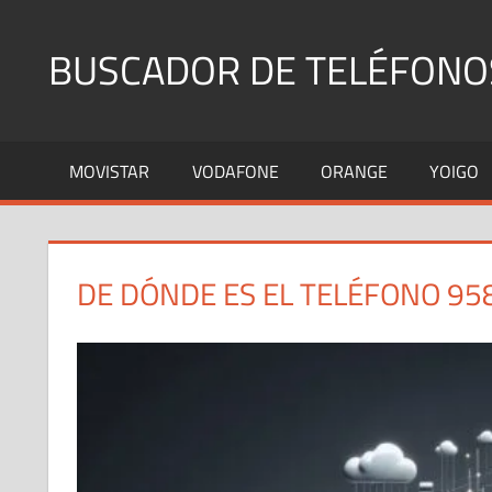
Saltar
al
BUSCADOR DE TELÉFONO
contenido
Identifica
Números
MOVISTAR
VODAFONE
ORANGE
YOIGO
Fijos
y
Móviles
DE DÓNDE ES EL TELÉFONO 95