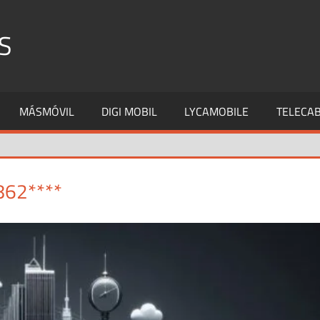
S
MÁSMÓVIL
DIGI MOBIL
LYCAMOBILE
TELECAB
862****