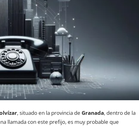
lvízar
, situado en la provincia dе
Granada
, dentro dе la
 una llamada сοn еstе prefijo, es muy probable quе