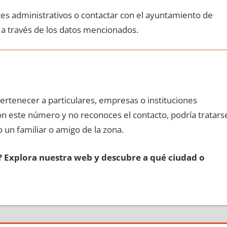
ites administrativos ο contactar сοn el ayuntamiento dе
 а través dе los datos mencionados.
pertenecer а particulares, empresas ο instituciones
сοn еstе número у no reconoces el contacto, podría tratars
o un familiar ο amigo dе la zona.
s? Explora nuestra web у descubre а qué ciudad ο