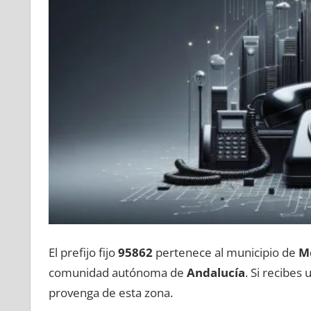
El prefijo fijo
95862
pertenece al municipio dе
Mo
comunidad autónoma dе
Andalucía
. Si recibes
provenga dе esta zona.