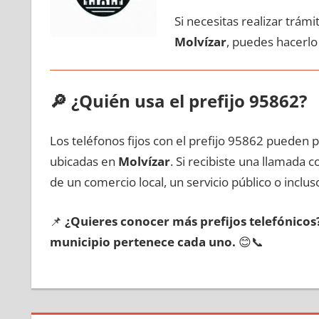
Si necesitas realizar trám
Molvízar
, puedes hacerlo
🔎
¿Quién usa el prefijo 95862?
Los teléfonos fijos сοn el prefijo 95862 pueden 
ubicadas en
Molvízar
. Si recibiste una llamada 
dе un comercio local, un servicio público ο inclus
📌
¿Quieres conocer mа́s prefijos telefónico
municipio pertenece cada uno.
😊📞