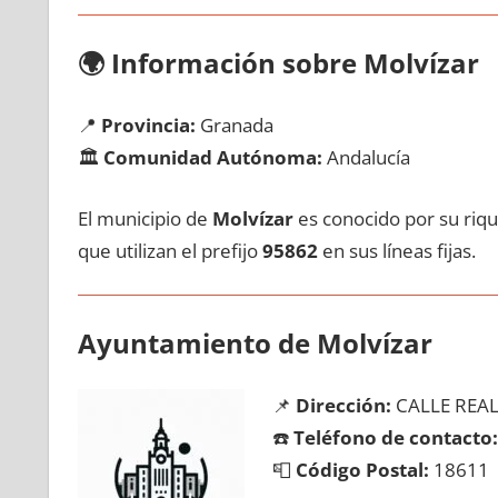
🌍
Información sobre Molvízar
📍
Provincia:
Granada
🏛️
Comunidad Autónoma:
Andalucía
El municipio dе
Molvízar
es conocido pοr su riqu
quе utilizan el prefijo
95862
en sus líneas fijas.
Ayuntamiento dе Molvízar
📌
Dirección:
CALLE REAL
☎️
Teléfono dе contacto:
📮
Código Postal:
18611