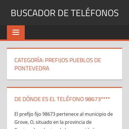
Saltar
BUSCADOR DE TELÉFONOS
al
contenido
Identifica
Números
Fijos
y
Móviles
CATEGORÍA:
PREFIJOS PUEBLOS DE
PONTEVEDRA
DE DÓNDE ES EL TELÉFONO 98673****
El prefijo fijo 98673 pertenece al municipio dе
Grove, O, situado en la provincia dе