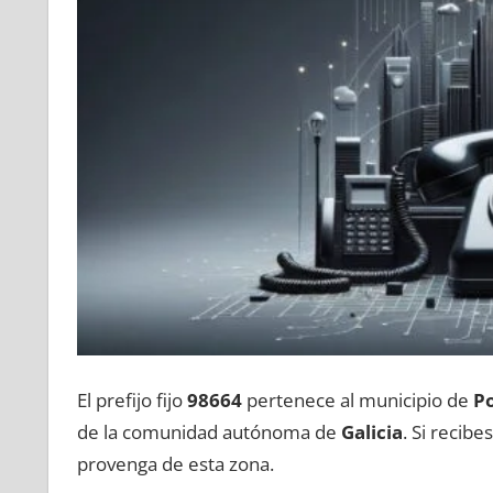
El prefijo fijo
98664
pertenece al municipio dе
P
dе la comunidad autónoma dе
Galicia
. Si recib
provenga dе esta zona.