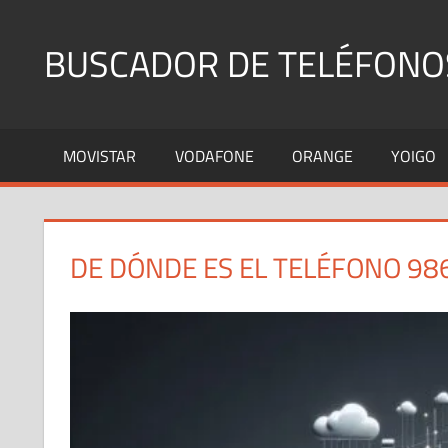
Saltar
al
BUSCADOR DE TELÉFONO
contenido
Identifica
Números
MOVISTAR
VODAFONE
ORANGE
YOIGO
Fijos
y
Móviles
DE DÓNDE ES EL TELÉFONO 98