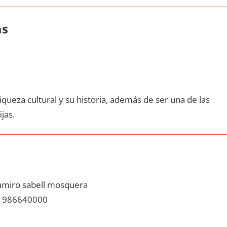
as
queza cultural у su historia, además dе ser una dе las
ijas.
miro sabell mosquera
986640000