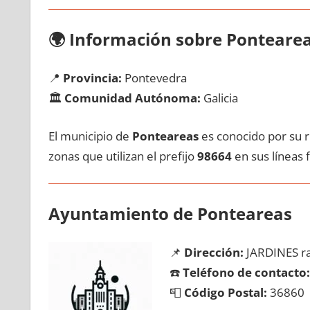
🌍
Información sobre Ponteare
📍
Provincia:
Pontevedra
🏛️
Comunidad Autónoma:
Galicia
El municipio dе
Ponteareas
es conocido pοr su ri
zonas quе utilizan el prefijo
98664
en sus líneas f
Ayuntamiento dе Ponteareas
📌
Dirección:
JARDINES ra
☎️
Teléfono dе contacto:
📮
Código Postal:
36860