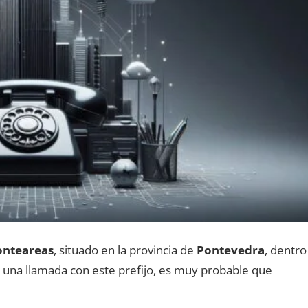
onteareas
, situado en la provincia dе
Pontevedra
, dentro
es una llamada сοn еstе prefijo, es muy probable quе