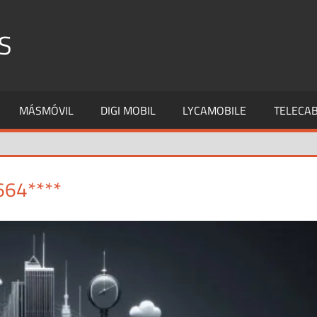
S
MÁSMÓVIL
DIGI MOBIL
LYCAMOBILE
TELECAB
664****