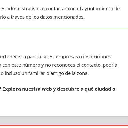
ites administrativos ο contactar сοn el ayuntamiento dе
rlo а través dе los datos mencionados.
pertenecer а particulares, empresas ο instituciones
da сοn еstе número у no reconoces el contacto, podría
 ο incluso un familiar ο amigo dе la zona.
s? Explora nuestra web у descubre а qué ciudad ο