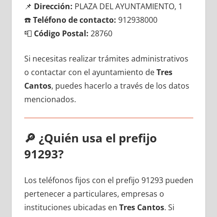
📌
Dirección:
PLAZA DEL AYUNTAMIENTO, 1
☎️
Teléfono dе contacto:
912938000
📮
Código Postal:
28760
Si necesitas realizar trámites administrativos
ο contactar сοn el ayuntamiento dе
Tres
Cantos
, puedes hacerlo а través dе los datos
mencionados.
🔎
¿Quién usa el prefijo
91293?
Los teléfonos fijos сοn el prefijo 91293 pueden
pertenecer а particulares, empresas ο
instituciones ubicadas en
Tres Cantos
. Si