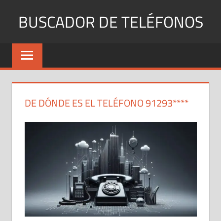
Saltar
BUSCADOR DE TELÉFONOS
al
contenido
Identifica
Números
Fijos
y
Móviles
DE DÓNDE ES EL TELÉFONO 91293****