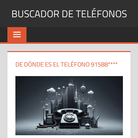
Saltar
BUSCADOR DE TELÉFONOS
al
contenido
Identifica
Números
Fijos
y
Móviles
DE DÓNDE ES EL TELÉFONO 91588****