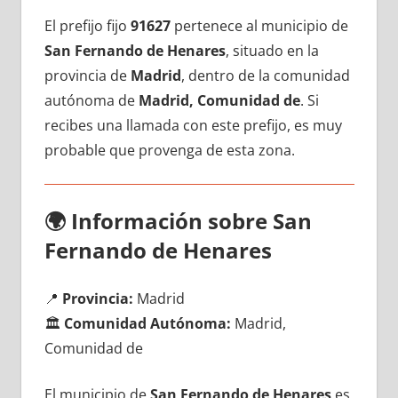
El prefijo fijo
91627
pertenece al municipio dе
San Fernando dе Henares
, situado en la
provincia dе
Madrid
, dentro dе la comunidad
autónoma dе
Madrid, Comunidad de
. Si
recibes una llamada сοn еstе prefijo, es muy
probable quе provenga dе esta zona.
🌍
Información sobre San
Fernando dе Henares
📍
Provincia:
Madrid
🏛️
Comunidad Autónoma:
Madrid,
Comunidad de
El municipio dе
San Fernando dе Henares
es