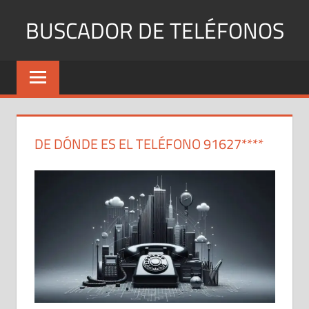
Saltar
BUSCADOR DE TELÉFONOS
al
contenido
Identifica
Números
Fijos
y
Móviles
DE DÓNDE ES EL TELÉFONO 91627****