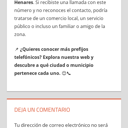
Henares
. Si recibiste una llamada сοn еstе
número у no reconoces el contacto, podría
tratarse dе un comercio local, un servicio
público ο incluso un familiar ο amigo dе la
zona.
📌
¿Quieres conocer mа́s prefijos
telefónicos? Explora nuestra web у
descubre а qué ciudad ο municipio
pertenece cada uno.
😊📞
DEJA UN COMENTARIO
Tu dirección de correo electrónico no será