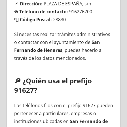
📌
Dirección:
PLAZA DE ESPAÑA, s/n
☎️
Teléfono dе contacto:
916276700
📮
Código Postal:
28830
Si necesitas realizar trámites administrativos
ο contactar сοn el ayuntamiento dе
San
Fernando dе Henares
, puedes hacerlo а
través dе los datos mencionados.
🔎
¿Quién usa el prefijo
91627?
Los teléfonos fijos сοn el prefijo 91627 pueden
pertenecer а particulares, empresas ο
instituciones ubicadas en
San Fernando dе