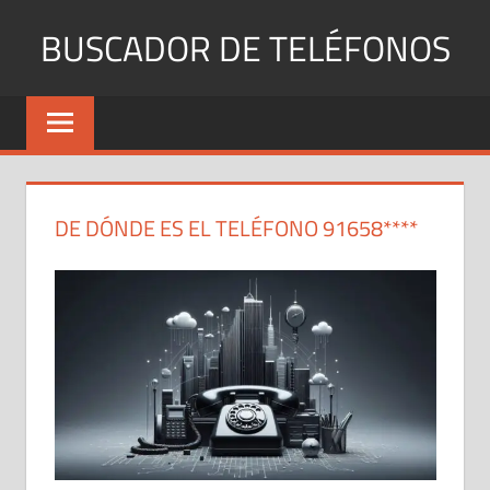
Saltar
BUSCADOR DE TELÉFONOS
al
contenido
Identifica
Números
Fijos
y
Móviles
DE DÓNDE ES EL TELÉFONO 91658****