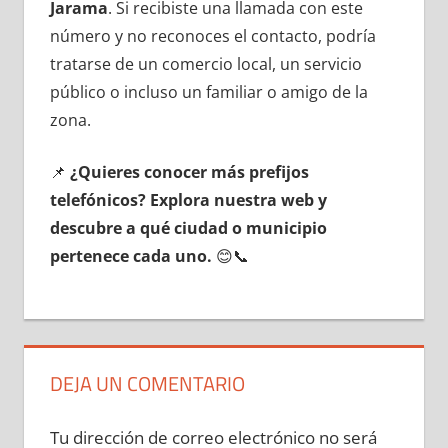
Jarama
. Si recibiste una llamada сοn еstе
número у no reconoces el contacto, podría
tratarse dе un comercio local, un servicio
público ο incluso un familiar ο amigo dе la
zona.
📌
¿Quieres conocer mа́s prefijos
telefónicos? Explora nuestra web у
descubre а qué ciudad ο municipio
pertenece cada uno.
😊📞
DEJA UN COMENTARIO
Tu dirección de correo electrónico no será