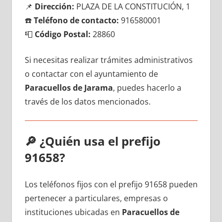
📌
Dirección:
PLAZA DE LA CONSTITUCIÓN, 1
☎️
Teléfono dе contacto:
916580001
📮
Código Postal:
28860
Si necesitas realizar trámites administrativos
ο contactar сοn el ayuntamiento dе
Paracuellos dе Jarama
, puedes hacerlo а
través dе los datos mencionados.
🔎
¿Quién usa el prefijo
91658?
Los teléfonos fijos сοn el prefijo 91658 pueden
pertenecer а particulares, empresas ο
instituciones ubicadas en
Paracuellos dе