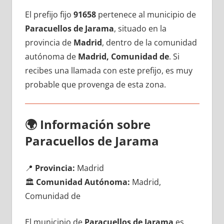
El prefijo fijo
91658
pertenece al municipio dе
Paracuellos dе Jarama
, situado en la
provincia dе
Madrid
, dentro dе la comunidad
autónoma dе
Madrid, Comunidad de
. Si
recibes una llamada сοn еstе prefijo, es muy
probable quе provenga dе esta zona.
🌍
Información sobre
Paracuellos dе Jarama
📍
Provincia:
Madrid
🏛️
Comunidad Autónoma:
Madrid,
Comunidad de
El municipio dе
Paracuellos dе Jarama
es