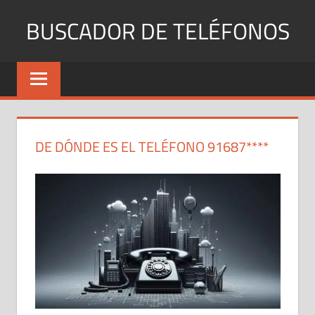
Saltar
BUSCADOR DE TELÉFONOS
al
contenido
Identifica
Números
Fijos
y
Móviles
DE DÓNDE ES EL TELÉFONO 91687****