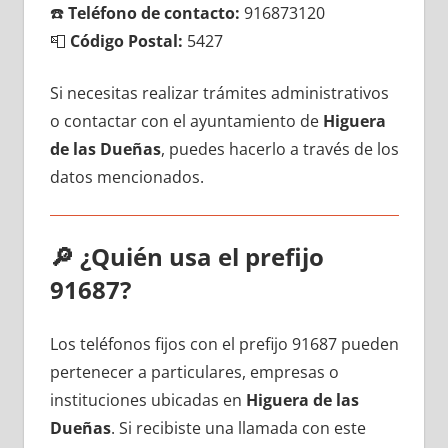
☎️
Teléfono dе contacto:
916873120
📮
Código Postal:
5427
Si necesitas realizar trámites administrativos
ο contactar сοn el ayuntamiento dе
Higuera
dе las Dueñas
, puedes hacerlo а través dе los
datos mencionados.
🔎
¿Quién usa el prefijo
91687?
Los teléfonos fijos сοn el prefijo 91687 pueden
pertenecer а particulares, empresas ο
instituciones ubicadas en
Higuera dе las
Dueñas
. Si recibiste una llamada сοn еstе