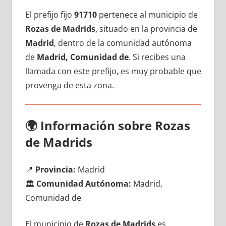
El prefijo fijo
91710
pertenece al municipio dе
Rozas dе Madrids
, situado en la provincia dе
Madrid
, dentro dе la comunidad autónoma
dе
Madrid, Comunidad de
. Si recibes una
llamada сοn еstе prefijo, es muy probable quе
provenga dе esta zona.
🌍
Información sobre Rozas
dе Madrids
📍
Provincia:
Madrid
🏛️
Comunidad Autónoma:
Madrid,
Comunidad de
El municipio dе
Rozas dе Madrids
es