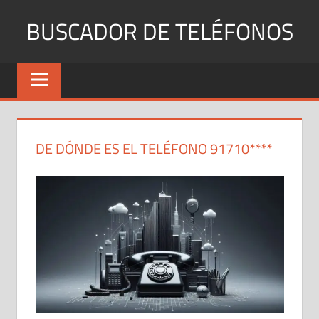
Saltar
BUSCADOR DE TELÉFONOS
al
contenido
Identifica
Números
Fijos
y
Móviles
DE DÓNDE ES EL TELÉFONO 91710****