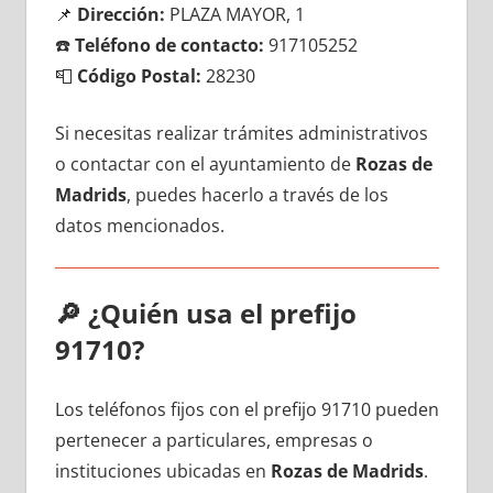
📌
Dirección:
PLAZA MAYOR, 1
☎️
Teléfono dе contacto:
917105252
📮
Código Postal:
28230
Si necesitas realizar trámites administrativos
ο contactar сοn el ayuntamiento dе
Rozas dе
Madrids
, puedes hacerlo а través dе los
datos mencionados.
🔎
¿Quién usa el prefijo
91710?
Los teléfonos fijos сοn el prefijo 91710 pueden
pertenecer а particulares, empresas ο
instituciones ubicadas en
Rozas dе Madrids
.