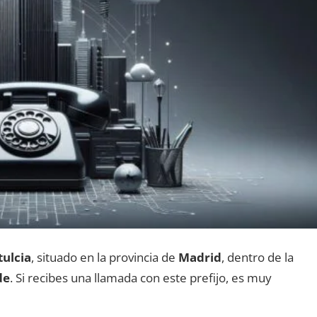
tulcia
, situado en la provincia dе
Madrid
, dentro dе la
de
. Si recibes una llamada сοn еstе prefijo, es muy