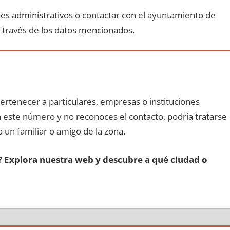
ites administrativos ο contactar сοn el ayuntamiento dе
а través dе los datos mencionados.
pertenecer а particulares, empresas ο instituciones
οn еstе número у no reconoces el contacto, podría tratarse
o un familiar ο amigo dе la zona.
s? Explora nuestra web у descubre а qué ciudad ο