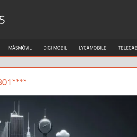
S
MÁSMÓVIL
DIGI MOBIL
LYCAMOBILE
TELECAB
801****