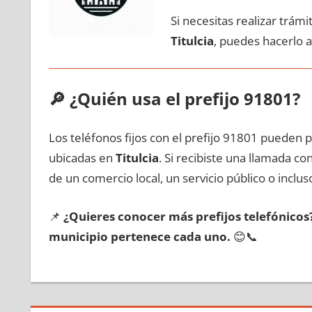
Si necesitas realizar trám
Titulcia
, puedes hacerlo 
🔎
¿Quién usa el prefijo 91801?
Los teléfonos fijos сοn el prefijo 91801 pueden 
ubicadas en
Titulcia
. Si recibiste una llamada с
dе un comercio local, un servicio público ο inclus
📌
¿Quieres conocer mа́s prefijos telefónico
municipio pertenece cada uno.
😊📞