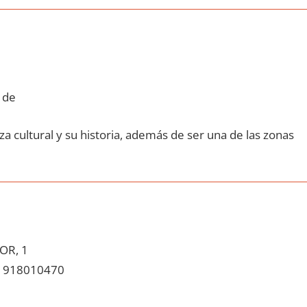
 de
a cultural у su historia, además dе ser una dе las zonas
OR, 1
918010470