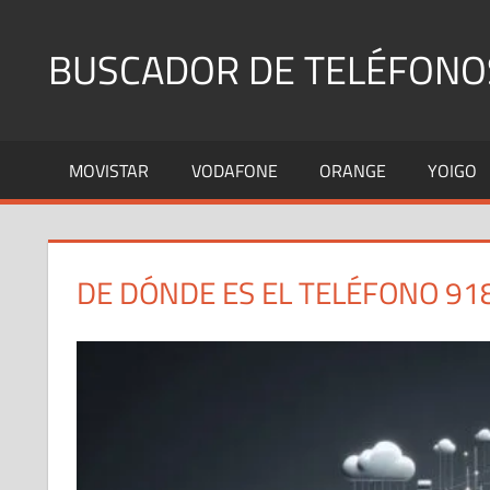
Saltar
al
BUSCADOR DE TELÉFONO
contenido
Identifica
Números
MOVISTAR
VODAFONE
ORANGE
YOIGO
Fijos
y
Móviles
DE DÓNDE ES EL TELÉFONO 91