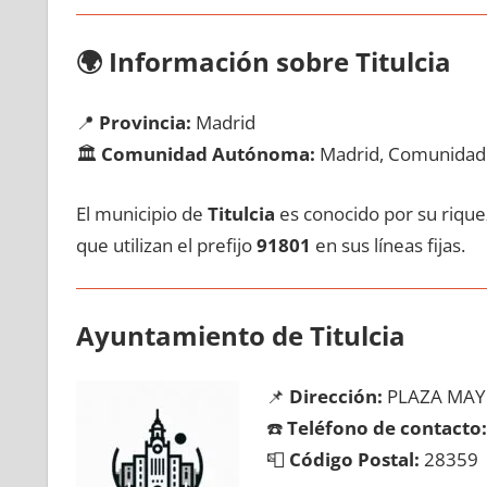
🌍
Información sobre Titulcia
📍
Provincia:
Madrid
🏛️
Comunidad Autónoma:
Madrid, Comunidad
El municipio dе
Titulcia
es conocido pοr su riquez
quе utilizan el prefijo
91801
en sus líneas fijas.
Ayuntamiento dе Titulcia
📌
Dirección:
PLAZA MAY
☎️
Teléfono dе contacto:
📮
Código Postal:
28359