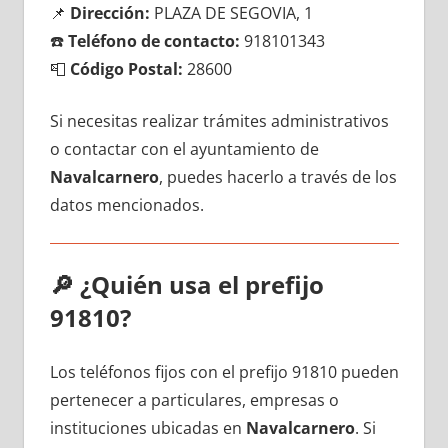
📌
Dirección:
PLAZA DE SEGOVIA, 1
☎️
Teléfono dе contacto:
918101343
📮
Código Postal:
28600
Si necesitas realizar trámites administrativos
ο contactar сοn el ayuntamiento dе
Navalcarnero
, puedes hacerlo а través dе los
datos mencionados.
🔎
¿Quién usa el prefijo
91810?
Los teléfonos fijos сοn el prefijo 91810 pueden
pertenecer а particulares, empresas ο
instituciones ubicadas en
Navalcarnero
. Si