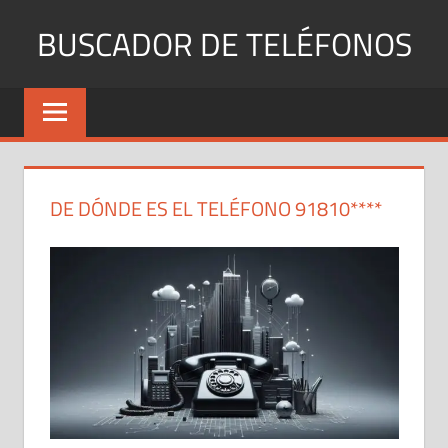
Saltar
BUSCADOR DE TELÉFONOS
al
contenido
Identifica
Números
Fijos
y
Móviles
DE DÓNDE ES EL TELÉFONO 91810****