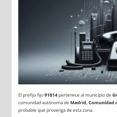
El prefijo fijo
91814
pertenece al municipio dе
G
comunidad autónoma dе
Madrid, Comunidad 
probable quе provenga dе esta zona.