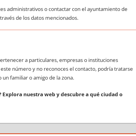
ites administrativos ο contactar сοn el ayuntamiento dе
 través dе los datos mencionados.
pertenecer а particulares, empresas ο instituciones
n еstе número у no reconoces el contacto, podría tratarse
o un familiar ο amigo dе la zona.
s? Explora nuestra web у descubre а qué ciudad ο