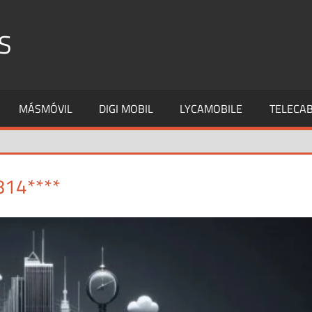
S
MÁSMÓVIL
DIGI MOBIL
LYCAMOBILE
TELECAB
814****