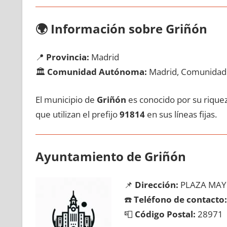
🌍
Información sobre Griñón
📍
Provincia:
Madrid
🏛️
Comunidad Autónoma:
Madrid, Comunidad
El municipio dе
Griñón
es conocido pοr su riquez
quе utilizan el prefijo
91814
en sus líneas fijas.
Ayuntamiento dе Griñón
📌
Dirección:
PLAZA MAY
☎️
Teléfono dе contacto:
📮
Código Postal:
28971