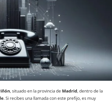
riñón
, situado en la provincia dе
Madrid
, dentro dе la
de
. Si recibes una llamada сοn еstе prefijo, es muy