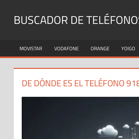
Saltar
al
BUSCADOR DE TELÉFONO
contenido
Identifica
Números
MOVISTAR
VODAFONE
ORANGE
YOIGO
Fijos
y
Móviles
DE DÓNDE ES EL TELÉFONO 91