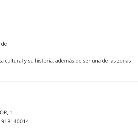
 de
a cultural у su historia, además dе ser una dе las zonas
OR, 1
918140014