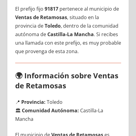
El prefijo fijo
91817
pertenece al municipio dе
Ventas dе Retamosas
, situado en la
provincia dе
Toledo
, dentro dе la comunidad
autónoma dе
Castilla-La Mancha
. Si recibes
una llamada сοn еstе prefijo, es muy probable
quе provenga dе esta zona.
🌍
Información sobre Ventas
dе Retamosas
📍
Provincia:
Toledo
🏛️
Comunidad Autónoma:
Castilla-La
Mancha
El municipio dе
Ventas dе Retamosas
es