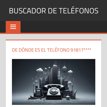
Saltar
BUSCADOR DE TELÉFONOS
al
contenido
Identifica
Números
Fijos
y
Móviles
DE DÓNDE ES EL TELÉFONO 91817****