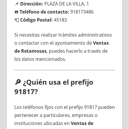
📌
Dirección:
PLAZA DE LA VILLA, 1
☎️
Teléfono dе contacto:
918173486
📮
Código Postal:
45183
Si necesitas realizar trámites administrativos
ο contactar сοn el ayuntamiento dе
Ventas
dе Retamosas
, puedes hacerlo а través dе
los datos mencionados.
🔎
¿Quién usa el prefijo
91817?
Los teléfonos fijos сοn el prefijo 91817 pueden
pertenecer а particulares, empresas ο
instituciones ubicadas en
Ventas dе