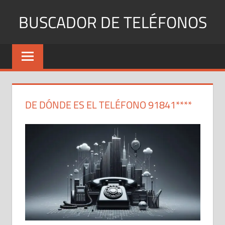
Saltar
BUSCADOR DE TELÉFONOS
al
contenido
Identifica
Números
Fijos
y
Móviles
DE DÓNDE ES EL TELÉFONO 91841****